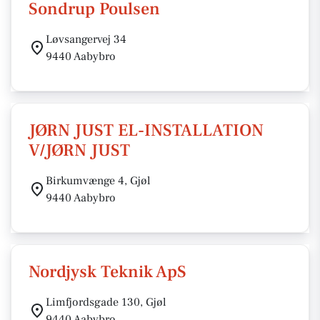
Sondrup Poulsen
Løvsangervej 34
9440 Aabybro
JØRN JUST EL-INSTALLATION
V/JØRN JUST
Birkumvænge 4, Gjøl
9440 Aabybro
Nordjysk Teknik ApS
Limfjordsgade 130, Gjøl
9440 Aabybro