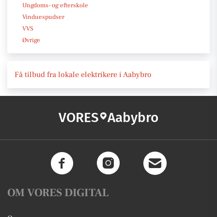
Ungdoms- og efterskole
Vinduespudser
VVS
Øvrige
Få tilbud fra lokale elektrikere i Aabybro
VORES
Aabybro
OM VORES DIGITAL