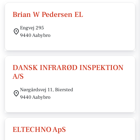
Brian W Pedersen EL
Engvej 295
9440 Aabybro
DANSK INFRARØD INSPEKTION
A/S
Nørgårdsvej 11, Biersted
9440 Aabybro
ELTECHNO ApS