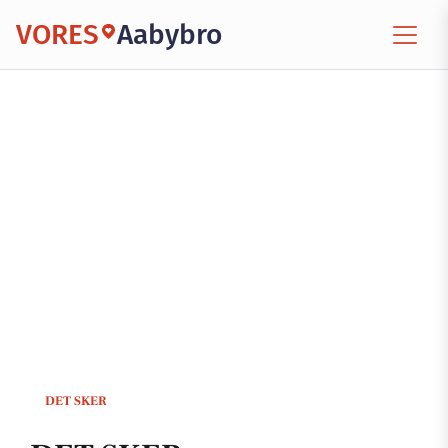
VORES
Aabybro
DET SKER