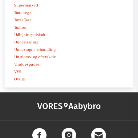
Supermarked
Tandlæge
Taxi / Taxa
Tømrer
Udlejningselskab
Undervisning
Undervognsbehandling
Ungdoms- og efterskole
Vinduespudser
VVS
Øvrige
VORES
Aabybro