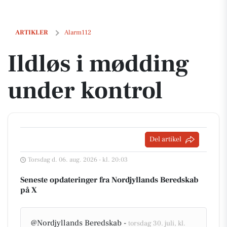
Ildløs i mødding under kontrol
ARTIKLER
Alarm112
Ildløs i mødding
under kontrol
Del artikel
Torsdag d. 06. aug. 2026 - kl. 20:03
Seneste opdateringer fra Nordjyllands Beredskab
på X
@Nordjyllands Beredskab -
torsdag 30. juli, kl.