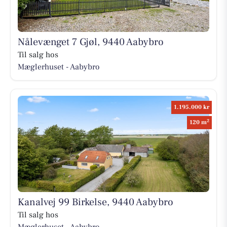
Nålevænget 7 Gjøl, 9440 Aabybro
Til salg hos
Mæglerhuset - Aabybro
1.195.000 kr
2
120 m
Kanalvej 99 Birkelse, 9440 Aabybro
Til salg hos
Mæglerhuset - Aabybro