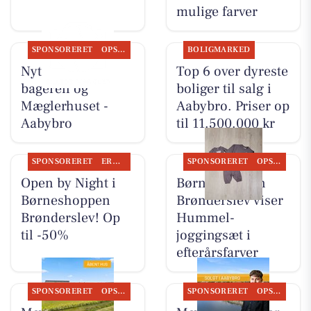
mulige farver
SPONSORERET
OPSLAGSTAVLEN
BOLIGMARKED
Nyt fra Aaby-
Top 6 over dyreste
bageren og
boliger til salg i
Mæglerhuset -
Aabybro. Priser op
Aabybro
til 11.500.000 kr
SPONSORERET
ERHVERV
SPONSORERET
OPSLAGSTAVLEN
Open by Night i
Børneshoppen
Børneshoppen
Brønderslev viser
Brønderslev! Op
Hummel-
til -50%
joggingsæt i
efterårsfarver
SPONSORERET
OPSLAGSTAVLEN
SPONSORERET
OPSLAGSTAVLEN