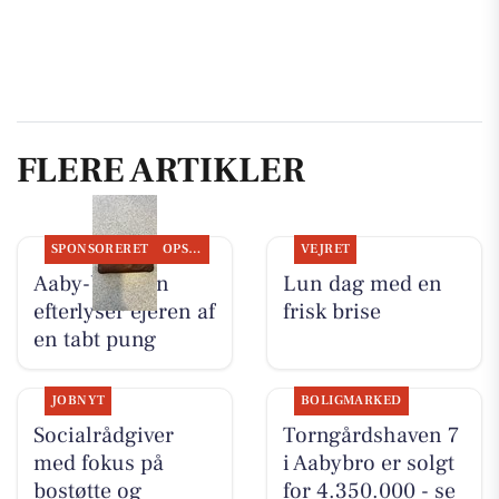
FLERE ARTIKLER
SPONSORERET
OPSLAGSTAVLEN
VEJRET
Aaby-bageren
Lun dag med en
efterlyser ejeren af
frisk brise
en tabt pung
JOBNYT
BOLIGMARKED
Socialrådgiver
Torngårdshaven 7
med fokus på
i Aabybro er solgt
bostøtte og
for 4.350.000 - se