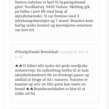
Station Aabybro er kørt til bygningsbrand
gård, Nordkærvej, 9430 Vadum. Melding gik
på lidløs i port ifb med brug af
ukrudtsbærnder. Vi var fremme med 3
udrykningskøretøjer og 7 mand. Branden kom
hurtig under kontrol og køretøjerne returnere
om kort tid.
@Nordjyllands Beredskab -
torsdag 30. juli, kl.
11:45
🔥🔥Vi håber alle nyder det gode nordjyske
sommervejr. En opfordring herfra til at lade
ukrudtsbrænderen får en tiltrængt pause og
undlad at bruge af ild i naturen. Naturen er
knastør og selv én lille gnist kan starte en
brand 🔥🔥Brandmandskabet er klar til at
rykke ud fra