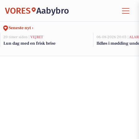
VORES
Aabybro
Seneste nyt ›
20 timer siden |
VEJRET
06-08-2026 20:03 |
ALAR
Lun dag med en frisk brise
Ildløs i mødding und