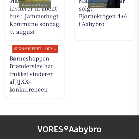
Mæglerhuset
Mæglerhuset har
inviterer til åbent
solgt
hus i Jammerbugt
Bjørnekrogen 4+6
Kommune søndag
i Aabybro
9. august
SPONSORERET
OPSLAGSTAVLEN
Børneshoppen
Brønderslev har
trukket vinderen
af JJXX-
konkurrencen
VORES
Aabybro