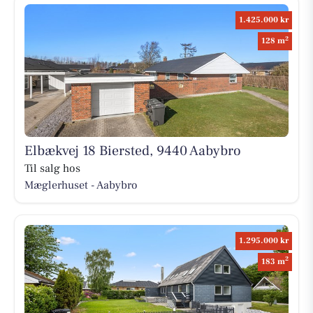
1.425.000 kr
2
128 m
Elbækvej 18 Biersted, 9440 Aabybro
Til salg hos
Mæglerhuset - Aabybro
1.295.000 kr
2
183 m