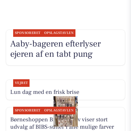
SPONSORERET
OPSLAGSTAVLEN
Aaby-bageren efterlyser
ejeren af en tabt pung
VEJRET
Lun dag med en frisk brise
SPONSORERET
OPSLAGSTAVLEN
Børneshoppen Brønderslev viser stort
udvalg af BIBS-sutter i alle mulige farver