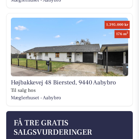
1.395.000 kr
2
176 m
Højbakkevej 48 Biersted, 9440 Aabybro
Til salg hos
Mæglerhuset - Aabybro
FÅ TRE GRATIS
SALGSVURDERINGER