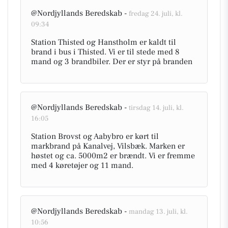
@Nordjyllands Beredskab -
fredag 24. juli, kl.
09:34
Station Thisted og Hanstholm er kaldt til
brand i bus i Thisted. Vi er til stede med 8
mand og 3 brandbiler. Der er styr på branden
@Nordjyllands Beredskab -
tirsdag 14. juli, kl.
16:05
Station Brovst og Aabybro er kørt til
markbrand på Kanalvej, Vilsbæk. Marken er
høstet og ca. 5000m2 er brændt. Vi er fremme
med 4 køretøjer og 11 mand.
@Nordjyllands Beredskab -
mandag 13. juli, kl.
10:56