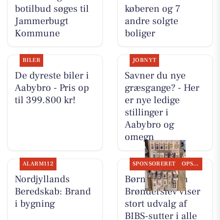
botilbud søges til
køberen og 7
Jammerbugt
andre solgte
Kommune
boliger
BILER
JOBNYT
De dyreste biler i
Savner du nye
Aabybro - Pris op
græsgange? - Her
til 399.800 kr!
er nye ledige
stillinger i
Aabybro og
omegn
ALARM112
SPONSORERET
OPSLAGSTAVLEN
Nordjyllands
Børneshoppen
Beredskab: Brand
Brønderslev viser
i bygning
stort udvalg af
BIBS-sutter i alle