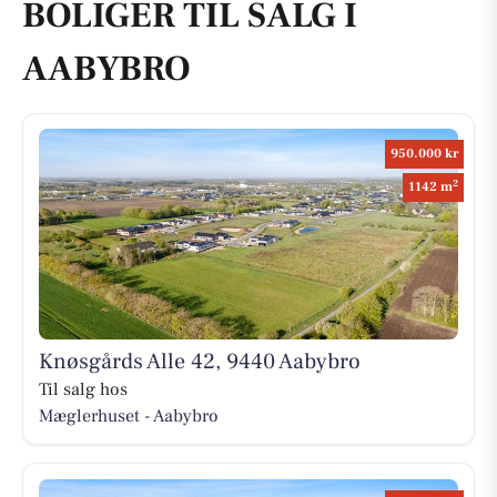
BOLIGER TIL SALG I
AABYBRO
950.000 kr
2
1142 m
Knøsgårds Alle 42, 9440 Aabybro
Til salg hos
Mæglerhuset - Aabybro