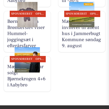
Aabybro
til -50%
SPONSORERET
OPSLAGSTAVLEN
SPONSORERET
OPSLAGSTAVLEN
Børneshoppen
Mæglerhuset
Brønderslev viser
inviterer til åbent
Hummel-
hus i Jammerbugt
joggingsæt i
Kommune søndag
efterårsfarver
9. august
SPONSORERET
OPSLAGSTAVLEN
Mæglerhuset har
solgt
Bjørnekrogen 4+6
i Aabybro