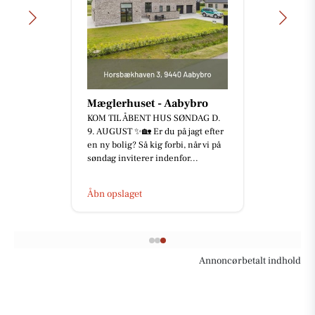
Mæglerhuset - Aabybro
KOM TIL ÅBENT HUS SØNDAG D.
9. AUGUST ✨🏡 Er du på jagt efter
en ny bolig? Så kig forbi, når vi på
søndag inviterer indenfor...
Åbn opslaget
Annoncørbetalt indhold