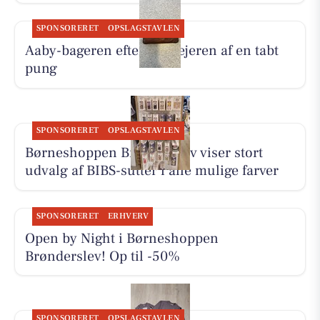
SPONSORERET
OPSLAGSTAVLEN
Aaby-bageren efterlyser ejeren af en tabt
pung
SPONSORERET
OPSLAGSTAVLEN
Børneshoppen Brønderslev viser stort
udvalg af BIBS-sutter i alle mulige farver
SPONSORERET
ERHVERV
Open by Night i Børneshoppen
Brønderslev! Op til -50%
SPONSORERET
OPSLAGSTAVLEN