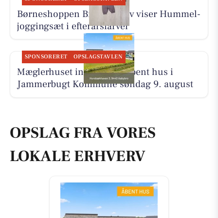
Børneshoppen Brønderslev viser Hummel-
joggingsæt i efterårsfarver
SPONSORERET
OPSLAGSTAVLEN
Mæglerhuset inviterer til åbent hus i
Jammerbugt Kommune søndag 9. august
OPSLAG FRA VORES
LOKALE ERHVERV