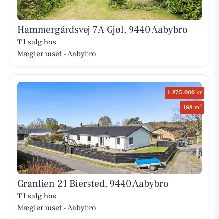
Hammergårdsvej 7A Gjøl, 9440 Aabybro
Til salg hos
Mæglerhuset - Aabybro
1.875.000 kr
2
188 m
Granlien 21 Biersted, 9440 Aabybro
Til salg hos
Mæglerhuset - Aabybro