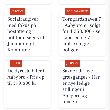
JOBNYT
BOLIGMARKED
Socialrådgiver
Torngårdshaven 7
med fokus på
i Aabybro er solgt
bostøtte og
for 4.350.000 - se
botilbud søges til
køberen og 7
Jammerbugt
andre solgte
Kommune
boliger
BILER
JOBNYT
De dyreste biler i
Savner du nye
Aabybro - Pris op
græsgange? - Her
til 399.800 kr!
er nye ledige
stillinger i
Aabybro og
omegn