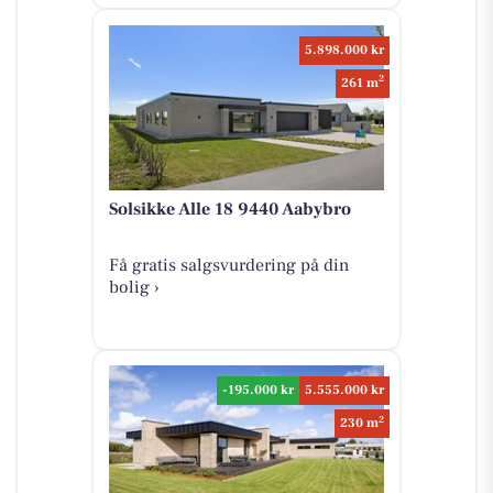
5.898.000 kr
2
261 m
Solsikke Alle 18 9440 Aabybro
Få gratis salgsvurdering på din
bolig ›
-195.000 kr
5.555.000 kr
2
230 m