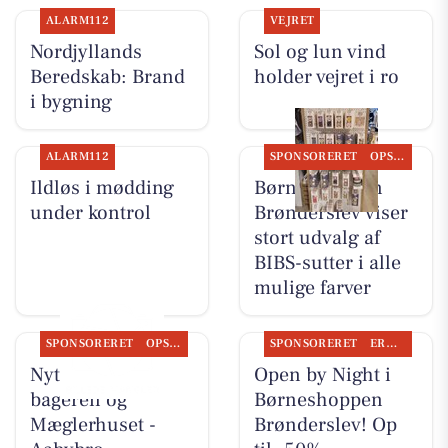
ALARM112
VEJRET
Nordjyllands
Sol og lun vind
Beredskab: Brand
holder vejret i ro
i bygning
ALARM112
SPONSORERET
OPSLAGSTAVLEN
Ildløs i mødding
Børneshoppen
under kontrol
Brønderslev viser
stort udvalg af
BIBS-sutter i alle
mulige farver
SPONSORERET
OPSLAGSTAVLEN
SPONSORERET
ERHVERV
Nyt fra Aaby-
Open by Night i
bageren og
Børneshoppen
Mæglerhuset -
Brønderslev! Op