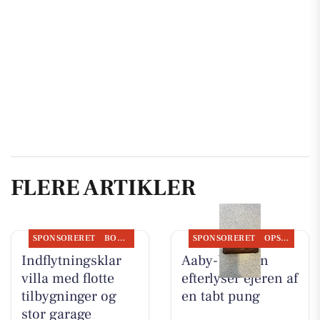
FLERE ARTIKLER
SPONSORERET
BOLIGMARKED
SPONSORERET
OPSLAGSTAVLEN
Indflytningsklar
Aaby-bageren
villa med flotte
efterlyser ejeren af
tilbygninger og
en tabt pung
stor garage