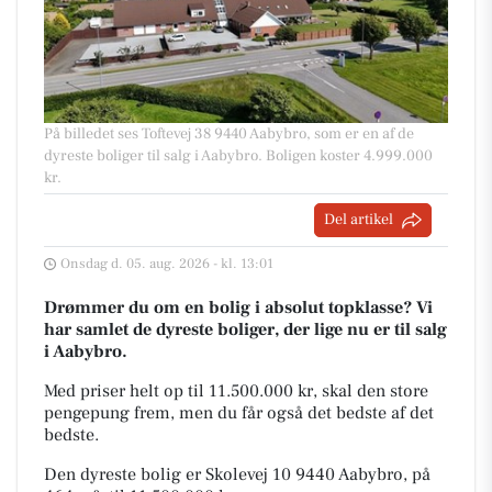
På billedet ses Toftevej 38 9440 Aabybro, som er en af de
dyreste boliger til salg i Aabybro. Boligen koster 4.999.000
kr.
Del artikel
Onsdag d. 05. aug. 2026 - kl. 13:01
Drømmer du om en bolig i absolut topklasse? Vi
har samlet de dyreste boliger, der lige nu er til salg
i Aabybro.
Med priser helt op til 11.500.000 kr, skal den store
pengepung frem, men du får også det bedste af det
bedste.
Den dyreste bolig er Skolevej 10 9440 Aabybro, på