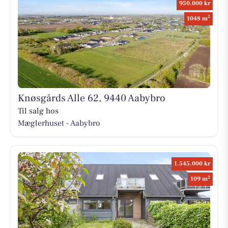
950.000 kr
2
1048 m
Knøsgårds Alle 62, 9440 Aabybro
Til salg hos
Mæglerhuset - Aabybro
1.545.000 kr
2
109 m