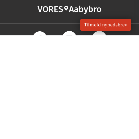
VORES
Aabybro
Tilmeld nyhedsbrev
OM VORES DIGITAL
Om os
For annoncører
Vilkår og Privatlivspolitik
Kontakt VORES Digital
Administrer samtykke
GENVEJE