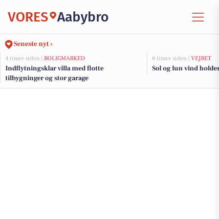
VORES
Aabybro
Seneste nyt ›
4 timer siden |
BOLIGMARKED
6 timer siden |
VEJRET
Indflytningsklar villa med flotte
Sol og lun vind holder 
tilbygninger og stor garage