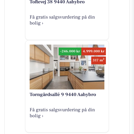
Toftevej 38 9440 Aabybro
Få gratis salgsvurdering på din
bolig ›
-246.000 kr
4.999.000 kr
2
317 m
Torngårdsallé 9 9440 Aabybro
Få gratis salgsvurdering på din
bolig ›