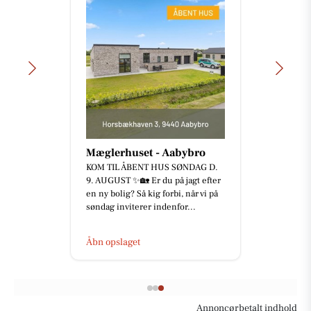
Mæglerhuset - Aabybro
KOM TIL ÅBENT HUS SØNDAG D.
9. AUGUST ✨🏡 Er du på jagt efter
en ny bolig? Så kig forbi, når vi på
søndag inviterer indenfor...
Åbn opslaget
Annoncørbetalt indhold