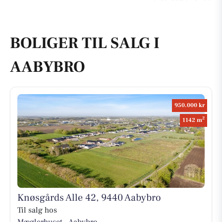
BOLIGER TIL SALG I
AABYBRO
950.000 kr
2
1142 m
Knøsgårds Alle 42, 9440 Aabybro
Til salg hos
Mæglerhuset - Aabybro