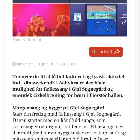
Foto: Kultunaut
.
Del artikel
Onsdag d. 10. jun. 2026 - kl. 09:02
Trænger du til at få lidt kulturel og fysisk aktivitet
ind i din weekend? I Aabybro er der både
mulighed for fællessang i Gjøl Sognegård og
energisk cirkeltræning for børn i Bierstedhallen.
Morgensang og hygge på Gjøl Sognegård
Start din fredag med fællessang i Gjøl Sognegård.
Dagen starter med en håndfuld sange, som
kirkesanger og organist vil lede an. Efter sangen er
der mulighed for en hyggesnak over en kop kaffe og
måske en småkage eller en bid brød. Alle er