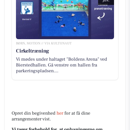
JUN.
BØRN, MOTION // VIA KULTUNAUT
Cirkeltræning
Vi mødes under haltaget "Boldens Arena" ved
Bierstedhallen. Gå venstre om hallen fra
parkeringspladsen....
Opret din begivenhed
her
for at få dine
arrangementer vist.
Vi tager forbehold for, at oplysningerne om