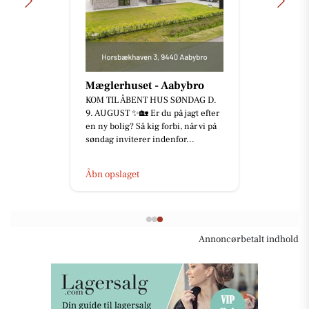
Mæglerhuset - Aabybro
KOM TIL ÅBENT HUS SØNDAG D.
9. AUGUST ✨🏡 Er du på jagt efter
en ny bolig? Så kig forbi, når vi på
søndag inviterer indenfor...
Åbn opslaget
Annoncørbetalt indhold