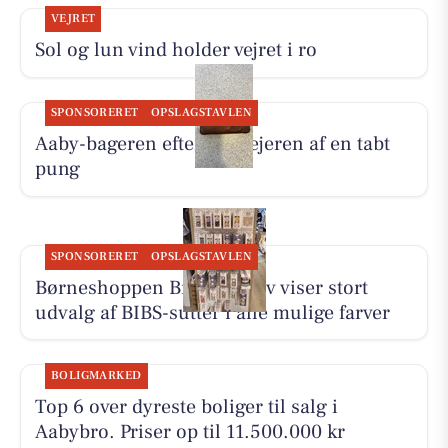
VEJRET
Sol og lun vind holder vejret i ro
SPONSORERET
OPSLAGSTAVLEN
Aaby-bageren efterlyser ejeren af en tabt
pung
SPONSORERET
OPSLAGSTAVLEN
Børneshoppen Brønderslev viser stort
udvalg af BIBS-sutter i alle mulige farver
BOLIGMARKED
Top 6 over dyreste boliger til salg i
Aabybro. Priser op til 11.500.000 kr