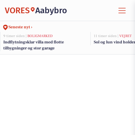
VORES
Aabybro
Seneste nyt ›
9 timer siden |
BOLIGMARKED
11 timer siden |
VEJRET
Indflytningsklar villa med flotte
Sol og lun vind holder 
tilbygninger og stor garage