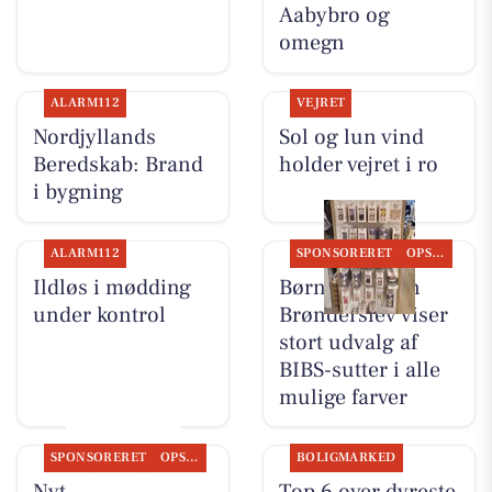
Aabybro og
omegn
ALARM112
VEJRET
Nordjyllands
Sol og lun vind
Beredskab: Brand
holder vejret i ro
i bygning
ALARM112
SPONSORERET
OPSLAGSTAVLEN
Ildløs i mødding
Børneshoppen
under kontrol
Brønderslev viser
stort udvalg af
BIBS-sutter i alle
mulige farver
SPONSORERET
OPSLAGSTAVLEN
BOLIGMARKED
Nyt fra Aaby-
Top 6 over dyreste