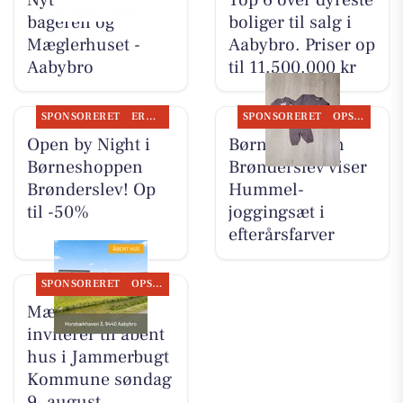
bageren og
boliger til salg i
Mæglerhuset -
Aabybro. Priser op
Aabybro
til 11.500.000 kr
SPONSORERET
ERHVERV
SPONSORERET
OPSLAGSTAVLEN
Open by Night i
Børneshoppen
Børneshoppen
Brønderslev viser
Brønderslev! Op
Hummel-
til -50%
joggingsæt i
efterårsfarver
SPONSORERET
OPSLAGSTAVLEN
Mæglerhuset
inviterer til åbent
hus i Jammerbugt
Kommune søndag
9. august