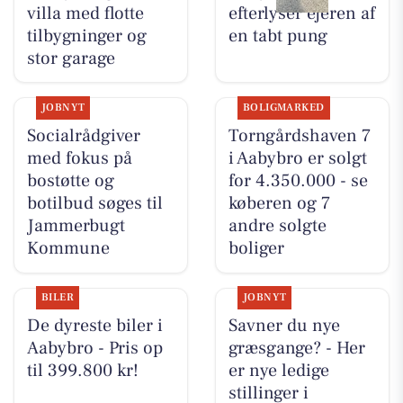
villa med flotte
efterlyser ejeren af
tilbygninger og
en tabt pung
stor garage
JOBNYT
BOLIGMARKED
Socialrådgiver
Torngårdshaven 7
med fokus på
i Aabybro er solgt
bostøtte og
for 4.350.000 - se
botilbud søges til
køberen og 7
Jammerbugt
andre solgte
Kommune
boliger
BILER
JOBNYT
De dyreste biler i
Savner du nye
Aabybro - Pris op
græsgange? - Her
til 399.800 kr!
er nye ledige
stillinger i