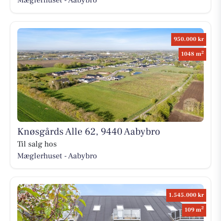
950.000 kr
2
1048 m
Knøsgårds Alle 62, 9440 Aabybro
Til salg hos
Mæglerhuset - Aabybro
1.545.000 kr
2
109 m