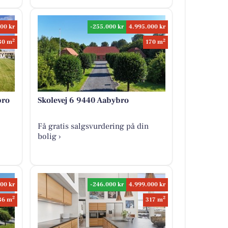
00 kr
-255.000 kr
4.995.000 kr
2
2
30 m
170 m
bro
Skolevej 6 9440 Aabybro
Få gratis salgsvurdering på din
bolig ›
00 kr
-246.000 kr
4.999.000 kr
2
2
36 m
317 m