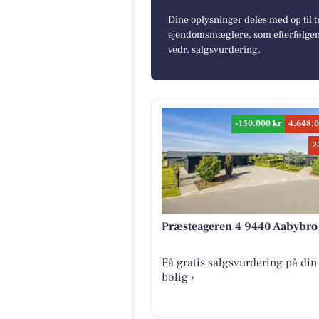
Dine oplysninger deles med op til t
ejendomsmæglere, som efterfølgend
vedr. salgsvurdering.
-150.000 kr
4.648.0
2
Præsteageren 4 9440 Aabybro
Få gratis salgsvurdering på din
bolig ›