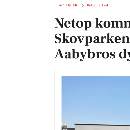
Netop kommet til salg: Skovparken 60 
ARTIKLER
Boligmarked
Netop komme
Skovparken 
Aabybros dy