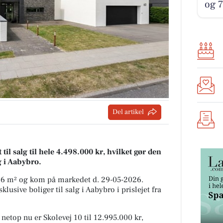
og 7
Del artikel
l salg til hele 4.498.000 kr, hvilket gør den
lg i Aabybro.
216 m² og kom på markedet d. 29-05-2026.
lusive boliger til salg i Aabybro i prislejet fra
 netop nu er Skolevej 10 til 12.995.000 kr,