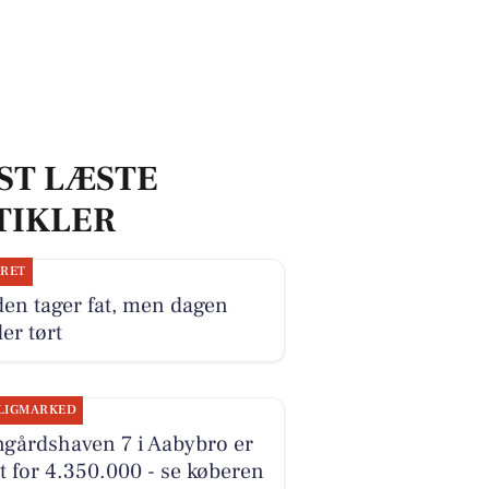
ST LÆSTE
TIKLER
JRET
en tager fat, men dagen
er tørt
LIGMARKED
ngårdshaven 7 i Aabybro er
t for 4.350.000 - se køberen