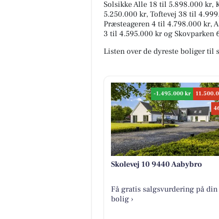
Solsikke Alle 18 til 5.898.000 kr, 
5.250.000 kr, Toftevej 38 til 4.999
Præsteageren 4 til 4.798.000 kr, 
3 til 4.595.000 kr og Skovparken 6
Listen over de dyreste boliger til
-1.495.000 kr
11.500.0
4
Skolevej 10 9440 Aabybro
Få gratis salgsvurdering på din
bolig ›