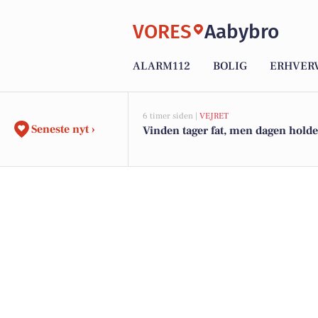
VORES
Aabybro
ALARM112
BOLIG
ERHVER
6 timer siden |
VEJRET
Seneste nyt ›
Vinden tager fat, men dagen holde