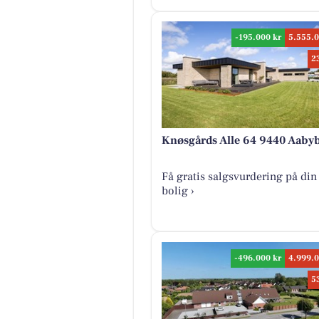
-195.000 kr
5.555.0
2
Knøsgårds Alle 64 9440 Aaby
Få gratis salgsvurdering på din
bolig ›
-496.000 kr
4.999.0
5