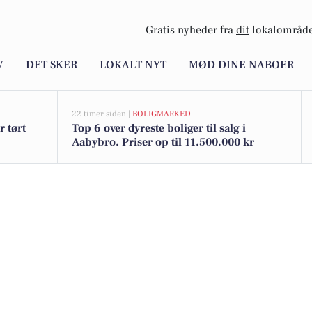
Gratis nyheder fra
dit
lokalområde
V
DET SKER
LOKALT NYT
MØD DINE NABOER
22 timer siden |
BOLIGMARKED
r tørt
Top 6 over dyreste boliger til salg i
Aabybro. Priser op til 11.500.000 kr