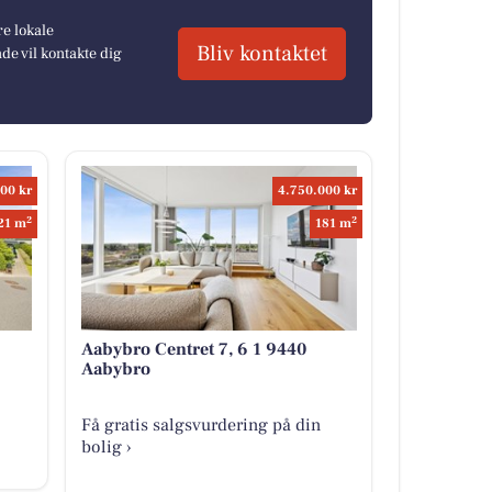
re lokale
Bliv kontaktet
e vil kontakte dig
00 kr
4.750.000 kr
2
2
21 m
181 m
Aabybro Centret 7, 6 1 9440
Aabybro
Få gratis salgsvurdering på din
bolig ›