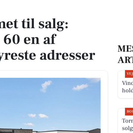
en af Aabybros dyreste adresser
t til salg:
60 en af
ME
reste adresser
AR
VE
Vind
hold
BO
Tor
solg