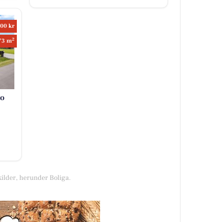
00 kr
2
73 m
ro
kilder, herunder Boliga.