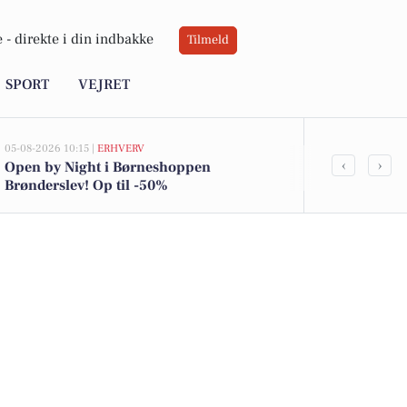
 -
direkte i din indbakke
Tilmeld
SPORT
VEJRET
05-08-2026 10:15 |
ERHVERV
03-08-2026 16:25
‹
›
Open by Night i Børneshoppen
Socialrådgiv
Brønderslev! Op til -50%
botilbud sø