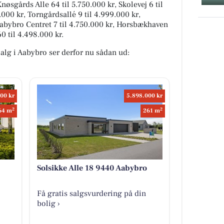
Knøsgårds Alle 64 til 5.750.000 kr, Skolevej 6 til
.000 kr, Torngårdsallé 9 til 4.999.000 kr,
Aabybro Centret 7 til 4.750.000 kr, Horsbækhaven
0 til 4.498.000 kr.
 salg i Aabybro ser derfor nu sådan ud:
00 kr
5.898.000 kr
2
2
64 m
261 m
Solsikke Alle 18 9440 Aabybro
Få gratis salgsvurdering på din
bolig ›