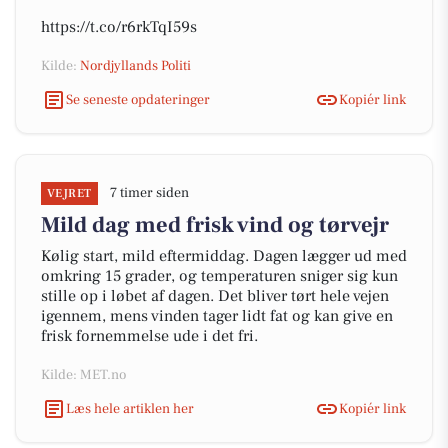
https://t.co/r6rkTqI59s
Kilde:
Nordjyllands Politi
Se seneste opdateringer
Kopiér link
7 timer siden
VEJRET
Mild dag med frisk vind og tørvejr
Kølig start, mild eftermiddag. Dagen lægger ud med
omkring 15 grader, og temperaturen sniger sig kun
stille op i løbet af dagen. Det bliver tørt hele vejen
igennem, mens vinden tager lidt fat og kan give en
frisk fornemmelse ude i det fri.
Kilde: MET.no
Læs hele artiklen her
Kopiér link