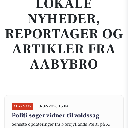
LOKALE
NYHEDER,
REPORTAGER OG
ARTIKLER FRA
AABYBRO
13-02-2026 16:04
ALARM112
Politi søger vidner til voldssag
Seneste opdateringer fra Nordjyllands Politi på X: