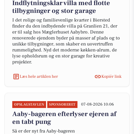
Indflytningsklar villa med flotte
tilbygninger og stor garage
I det rolige og familievenlige kvarter i Biersted
finder du den indbydende villa på Granlien 21, der
er til salg hos Mæglerhuset Aabybro. Denne
renoverede ejendom byder på masser af plads og to
unikke tilbygninger, som skaber en uovertruffen
rummelighed. Nyd det moderne køkken-alrum, de
lyse opholdsrum og en stor garage for kreative
projekter.
Læs hele artiklen her
Kopiér link
07-08-2026 10:06
OPSLAGSTAVLEN
SPONSORERET
Aaby-bageren efterlyser ejeren af
en tabt pung
Så er der nyt fra Aaby-bageren