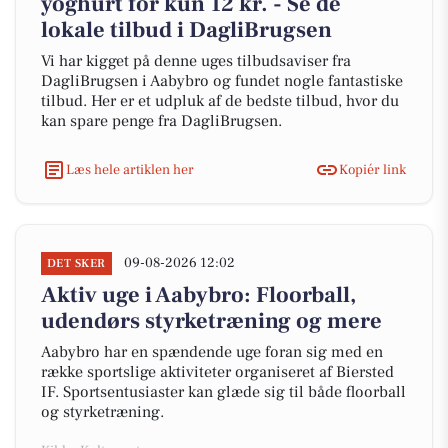
yoghurt for kun 12 kr. - Se de
lokale tilbud i DagliBrugsen
Vi har kigget på denne uges tilbudsaviser fra
DagliBrugsen i Aabybro og fundet nogle fantastiske
tilbud. Her er et udpluk af de bedste tilbud, hvor du
kan spare penge fra DagliBrugsen.
Læs hele artiklen her
Kopiér link
09-08-2026 12:02
DET SKER
Aktiv uge i Aabybro: Floorball,
udendørs styrketræning og mere
Aabybro har en spændende uge foran sig med en
række sportslige aktiviteter organiseret af Biersted
IF. Sportsentusiaster kan glæde sig til både floorball
og styrketræning.