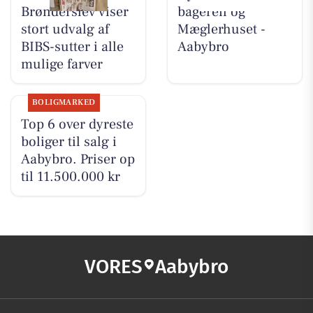
Brønderslev viser
bageren og
stort udvalg af
Mæglerhuset -
BIBS-sutter i alle
Aabybro
mulige farver
BOLIGMARKED
Top 6 over dyreste
boliger til salg i
Aabybro. Priser op
til 11.500.000 kr
VORES
Aabybro