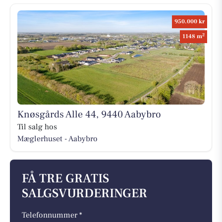
950.000 kr
2
1148 m
Knøsgårds Alle 44, 9440 Aabybro
Til salg hos
Mæglerhuset - Aabybro
FÅ TRE GRATIS
SALGSVURDERINGER
Telefonnummer *