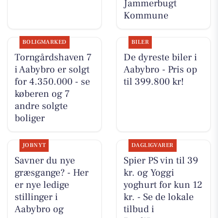
Jammerbugt
Kommune
BOLIGMARKED
BILER
Torngårdshaven 7
De dyreste biler i
i Aabybro er solgt
Aabybro - Pris op
for 4.350.000 - se
til 399.800 kr!
køberen og 7
andre solgte
boliger
JOBNYT
DAGLIGVARER
Savner du nye
Spier PS vin til 39
græsgange? - Her
kr. og Yoggi
er nye ledige
yoghurt for kun 12
stillinger i
kr. - Se de lokale
Aabybro og
tilbud i