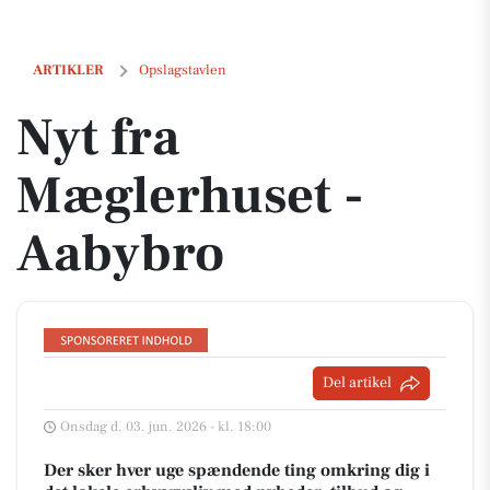
Nyt fra Mæglerhuset - Aabybro
ARTIKLER
Opslagstavlen
Nyt fra
Mæglerhuset -
Aabybro
Del artikel
Onsdag d. 03. jun. 2026 - kl. 18:00
Der sker hver uge spændende ting omkring dig i