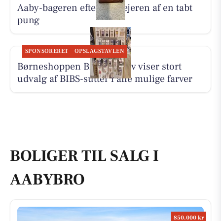
Aaby-bageren efterlyser ejeren af en tabt
pung
SPONSORERET
OPSLAGSTAVLEN
Børneshoppen Brønderslev viser stort
udvalg af BIBS-sutter i alle mulige farver
BOLIGER TIL SALG I
AABYBRO
850.000 kr