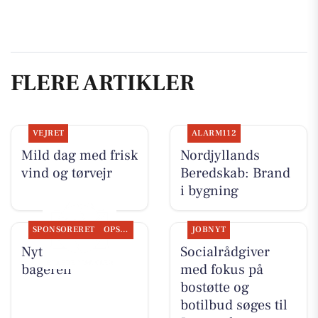
FLERE ARTIKLER
VEJRET
ALARM112
Mild dag med frisk
Nordjyllands
vind og tørvejr
Beredskab: Brand
i bygning
SPONSORERET
OPSLAGSTAVLEN
JOBNYT
Nyt fra Aaby-
Socialrådgiver
bageren
med fokus på
bostøtte og
botilbud søges til