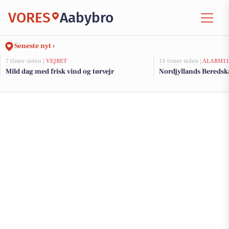
VORES
Aabybro
Seneste nyt ›
7 timer siden |
VEJRET
13 timer siden |
ALARM11
Mild dag med frisk vind og tørvejr
Nordjyllands Beredsk