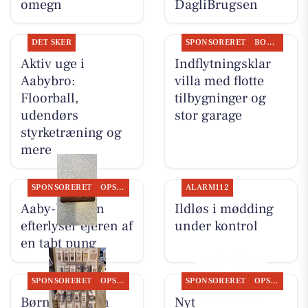
omegn
DagliBrugsen
DET SKER
SPONSORERET
BOLIGMARKED
Aktiv uge i
Indflytningsklar
Aabybro:
villa med flotte
Floorball,
tilbygninger og
udendørs
stor garage
styrketræning og
mere
SPONSORERET
OPSLAGSTAVLEN
ALARM112
Aaby-bageren
Ildløs i mødding
efterlyser ejeren af
under kontrol
en tabt pung
SPONSORERET
OPSLAGSTAVLEN
SPONSORERET
OPSLAGSTAVLEN
Børneshoppen
Nyt fra Aaby-