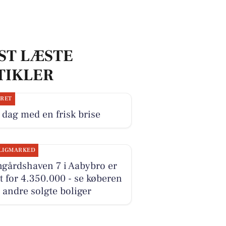
ST LÆSTE
TIKLER
JRET
dag med en frisk brise
LIGMARKED
ngårdshaven 7 i Aabybro er
t for 4.350.000 - se køberen
 andre solgte boliger