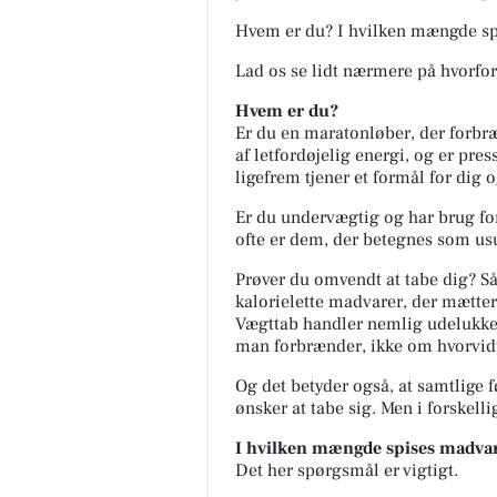
Hvem er du?
I hvilken mængde s
Lad os se lidt nærmere på hvorfor
Hvem er du?
Er du en maratonløber, der forbræ
af letfordøjelig energi, og er pre
ligefrem tjener et formål for dig 
Er du undervægtig og har brug for
ofte er dem, der betegnes som usun
Prøver du omvendt at tabe dig? Så 
kalorielette madvarer, der mætter
Vægttab handler nemlig udelukken
man forbrænder, ikke om hvorvidt m
Og det betyder også, at samtlige 
ønsker at tabe sig. Men i forskell
I hvilken mængde spises madva
Det her spørgsmål er vigtigt.