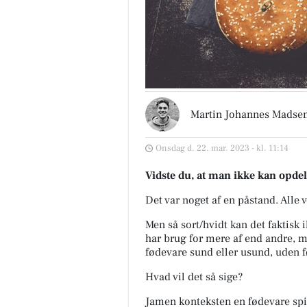
Martin Johannes Madse
Onsdag d. 22. mar. 2023 - kl. 11:14
Vidste du, at man ikke kan opde
Det var noget af en påstand. Alle 
Men så sort/hvidt kan det faktisk i
har brug for mere af end andre, me
fødevare sund eller usund, uden fø
Hvad vil det så sige?
Jamen konteksten en fødevare spis