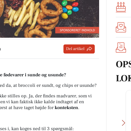
n
Del artikel
OP
le fødevarer i sunde og usunde?
LO
ved da, at broccoli er sundt, og chips er usunde?
kke stilles op. Ja, der findes madvarer, som vi
n vi kan faktisk ikke kalde indtaget af en
rst at have taget højde for
konteksten
.
es i, kan koges ned til 3 spørgsmål: