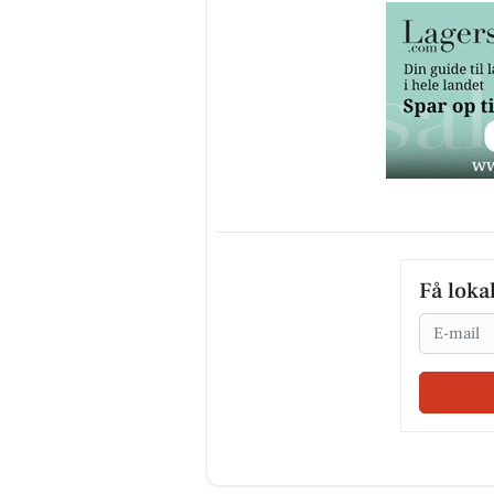
Få loka
Email