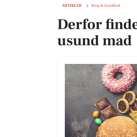
Derfor findes der ikke usund mad
ARTIKLER
Krop & Sundhed
Derfor find
usund mad