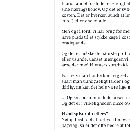
Blandt andet fordi det er vigtigt 
sine næringsbehov. Og det er svært
kosten. Det er hverken sundt at le
kure!) eller chokolade.
Men også fordi vi har brug for mer
have plads til et stykke kage i ko
bradepande.
Og det er måske det største prob
eller usunde, uanset mængden vi s
arbejder med klienters sort/hvi
For hvis man har forbudt sig selv
snart man uundgåeligt falder i og 
dårlig, nu kan det hele være lige
… Og så spiser man hele posen med
Og det er i virkeligheden disse ov
Hvad spiser du ellers?
Netop fordi det at forbyde fødeva
bagslag, så er det ofte bedre at f