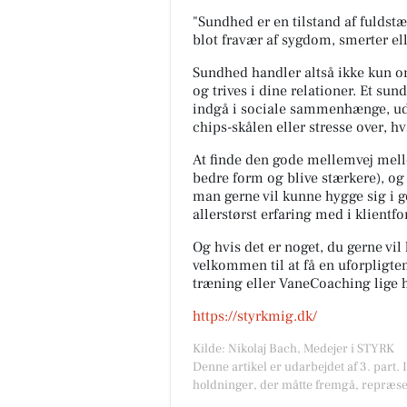
"Sundhed er en tilstand af fuldstæ
blot fravær af sygdom, smerter el
Sundhed handler altså ikke kun o
og trives i dine relationer. Et su
indgå i sociale sammenhænge, ude
chips-skålen eller stresse over, 
At finde den gode mellemvej mel
bedre form og blive stærkere), og 
man gerne vil kunne hygge sig i go
allerstørst erfaring med i klientfo
Og hvis det er noget, du gerne vil
velkommen til at få en uforplig
træning eller VaneCoaching lige h
https://styrkmig.dk/
Kilde: Nikolaj Bach, Medejer i STYRK
Denne artikel er udarbejdet af 3. part. 
holdninger, der måtte fremgå, repræse