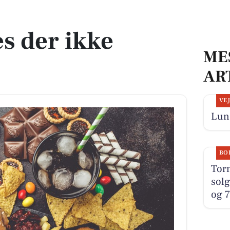
es der ikke
ME
AR
VE
Lun 
BO
Tor
solg
og 7