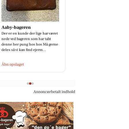
Aaby-bageren
Mæglerhuset - A
Der er en kunde der lige har været
KOM TIL ÅBENT HUS 
nede ved bageren som har tabt
9. AUGUST ✨🏡 Er du på
denne her pung hos hos Må gerne
en ny bolig? Så kig forb
deles så vi kan find ejerm...
søndag inviterer indenf
Åbn opslaget
Åbn opslaget
Annoncørbetalt indhold