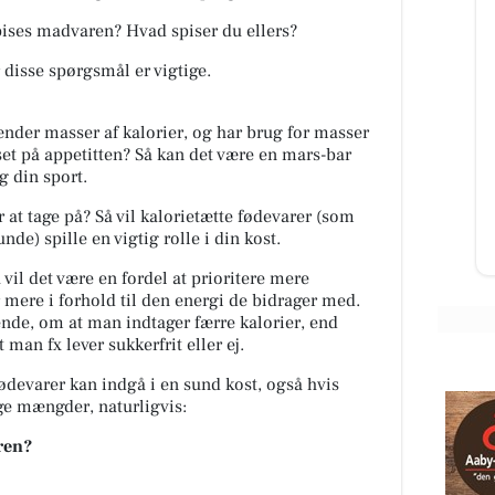
pises madvaren?
Hvad spiser du ellers?
 disse spørgsmål er vigtige.
Børneshoppen Brønderslev
BIBS har fået nyt hjem🤩 Tak til
nder masser af kalorier, og har brug for masser
BIBS for det fine Stativ Mangler I
sset på appetitten? Så kan det være en mars-bar
Sutter inden de smutter😉 Så
og din sport.
skynd jer ind og se vore...
 at tage på? Så vil kalorietætte fødevarer (som
de) spille en vigtig rolle i din kost.
Åbn opslaget
vil det være en fordel at prioritere mere
 mere i forhold til den energi de bidrager med.
de, om at man indtager færre kalorier, end
an fx lever sukkerfrit eller ej.
fødevarer kan indgå i en sund kost, også hvis
ige mængder, naturligvis:
ren?