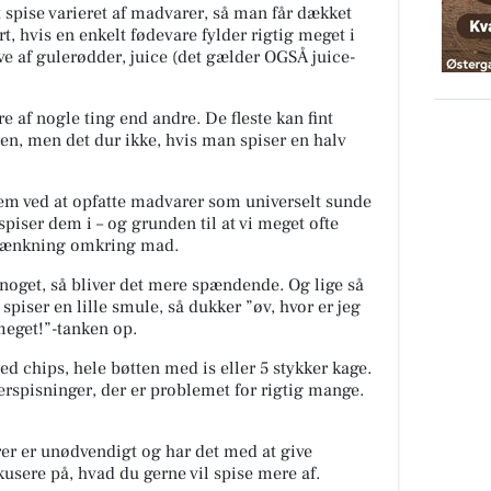
at spise varieret af madvarer, så man får dækket
, hvis en enkelt fødevare fylder rigtig meget i
ve af gulerødder, juice (det gælder OGSÅ juice-
e af nogle ting end andre. De fleste kan fint
sten, men det dur ikke, hvis man spiser en halv
lem ved at opfatte madvarer som universelt sunde
piser dem i – og grunden til at vi meget ofte
d-tænkning omkring mad.
 noget, så bliver det mere spændende. Og lige så
spiser en lille smule, så dukker ”øv, hvor er jeg
 meget!”-tanken op.
 chips, hele bøtten med is eller 5 stykker kage.
erspisninger, der er problemet for rigtig mange.
rer er unødvendigt og har det med at give
okusere på, hvad du gerne vil spise mere af.