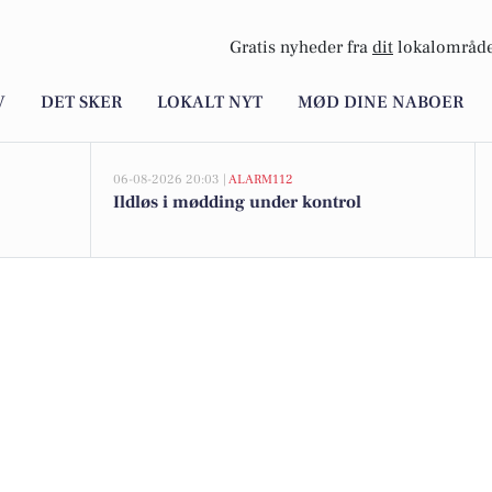
Gratis nyheder fra
dit
lokalområde
V
DET SKER
LOKALT NYT
MØD DINE NABOER
06-08-2026 20:03 |
ALARM112
Ildløs i mødding under kontrol