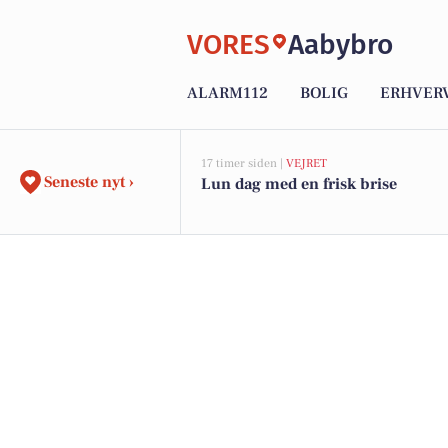
VORES
Aabybro
ALARM112
BOLIG
ERHVER
17 timer siden |
VEJRET
Seneste nyt ›
Lun dag med en frisk brise