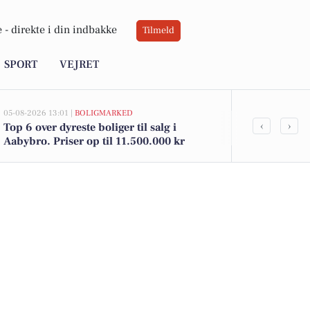
 -
direkte i din indbakke
Tilmeld
SPORT
VEJRET
05-08-2026 13:01 |
BOLIGMARKED
05-08-2026 10:15
‹
›
Top 6 over dyreste boliger til salg i
Open by Nig
Aabybro. Priser op til 11.500.000 kr
Brønderslev!