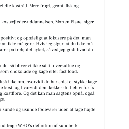
ielle kostråd. Mere frugt, grønt, fisk og
kostvejleder-uddannelsen, Morten Elsøe, siger
 positivt og opnåeligt at fokusere på det, man
man ikke må gøre. Hvis jeg siger, at du ikke må
ører på trehjulet cykel, så ved jeg godt hvad du
de, så bliver vi ikke så tit oversultne og
 som chokolade og kage eller fast food.
så ikke om, hvorvidt du har spist et stykke kage
e kost, og hvorvidt den dækker dit behov for fx
g kostfibre. Og det kan man sagtens opnå, også
ge.
 sunde og usunde fødevarer uden at tage højde
t inddrage WHO’s definition af sundhed: