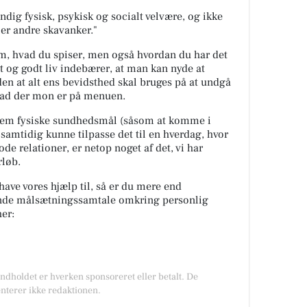
ndig fysisk, psykisk og socialt velvære, og ikke
ler andre skavanker."
m, hvad du spiser, men også hvordan du har det
ndt og godt liv indebærer, at man kan nyde at
n at alt ens bevidsthed skal bruges på at undgå
hvad der mon er på menuen.
lem fysiske sundhedsmål (såsom at komme i
samtidig kunne tilpasse det til en hverdag, hvor
de relationer, er netop noget af det, vi har
rløb.
 have vores hjælp til, så er du mere end
tende målsætningssamtale omkring personlig
er:
Indholdet er hverken sponsoreret eller betalt. De
nterer ikke redaktionen.