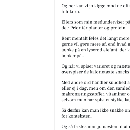
Og her kan vi jo kigge mod de offic
fuldkorn.
Ellers som min medunderviser på 
det: Prioritér planter og protein.
Rent mentalt føles det langt mere
gerne vil gøre mere af, end hvad 
tænke på en lyserød elefant, der k
tænker på…
Og når vi spiser varieret og mætten
over
spiser de kalorietætte snacks
Med andre ord handler sundhed alt
eller ej i dag, men om den samled
makronæringsstoffer, vitaminer o
selvom man har spist et stykke ka
Så
derfor
kan man ikke snakke om
for konteksten.
Og så fristes man jo næsten til a