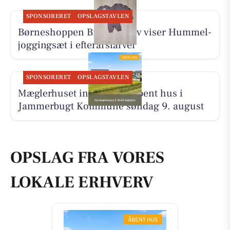
SPONSORERET
OPSLAGSTAVLEN
Børneshoppen Brønderslev viser Hummel-
joggingsæt i efterårsfarver
SPONSORERET
OPSLAGSTAVLEN
Mæglerhuset inviterer til åbent hus i
Jammerbugt Kommune søndag 9. august
OPSLAG FRA VORES
LOKALE ERHVERV