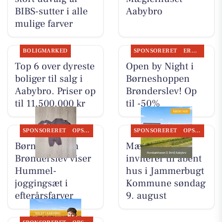
BIBS-sutter i alle
Aabybro
mulige farver
BOLIGMARKED
SPONSORERET
ERHVERV
Top 6 over dyreste
Open by Night i
boliger til salg i
Børneshoppen
Aabybro. Priser op
Brønderslev! Op
til 11.500.000 kr
til -50%
SPONSORERET
OPSLAGSTAVLEN
SPONSORERET
OPSLAGSTAVLEN
Børneshoppen
Mæglerhuset
Brønderslev viser
inviterer til åbent
Hummel-
hus i Jammerbugt
joggingsæt i
Kommune søndag
efterårsfarver
9. august