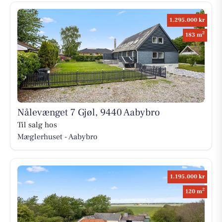
1.295.000 kr
2
183 m
Nålevænget 7 Gjøl, 9440 Aabybro
Til salg hos
Mæglerhuset - Aabybro
1.195.000 kr
2
120 m