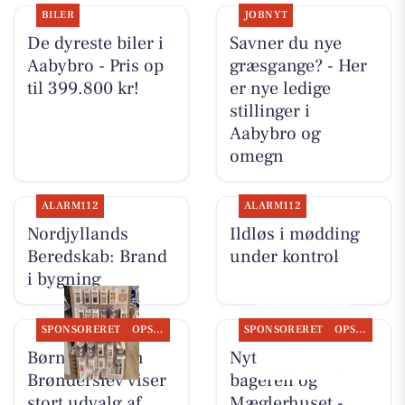
BILER
JOBNYT
De dyreste biler i
Savner du nye
Aabybro - Pris op
græsgange? - Her
til 399.800 kr!
er nye ledige
stillinger i
Aabybro og
omegn
ALARM112
ALARM112
Nordjyllands
Ildløs i mødding
Beredskab: Brand
under kontrol
i bygning
SPONSORERET
OPSLAGSTAVLEN
SPONSORERET
OPSLAGSTAVLEN
Børneshoppen
Nyt fra Aaby-
Brønderslev viser
bageren og
stort udvalg af
Mæglerhuset -