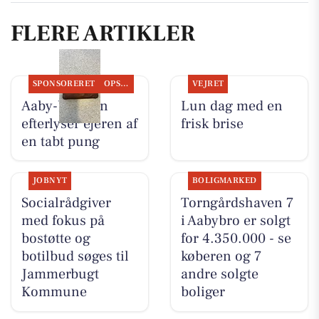
FLERE ARTIKLER
SPONSORERET
OPSLAGSTAVLEN
VEJRET
Aaby-bageren
Lun dag med en
efterlyser ejeren af
frisk brise
en tabt pung
JOBNYT
BOLIGMARKED
Socialrådgiver
Torngårdshaven 7
med fokus på
i Aabybro er solgt
bostøtte og
for 4.350.000 - se
botilbud søges til
køberen og 7
Jammerbugt
andre solgte
Kommune
boliger