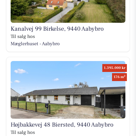
Kanalvej 99 Birkelse, 9440 Aabybro
Til salg hos
Mæglerhuset - Aabybro
1.395.000 kr
2
176 m
Højbakkevej 48 Biersted, 9440 Aabybro
Til salg hos