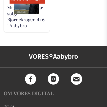
SPONSORERET
OPSLAGSTAVLEN
Mæglerhuset har
solgt
Bjørnekrogen 4+6
i Aabybro
VORES
Aabybro
OM VORES DIGITAL
Om os