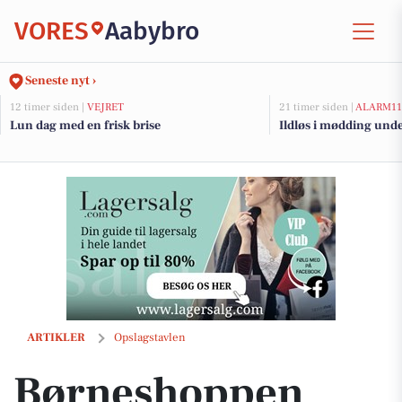
VORES
Aabybro
Seneste nyt ›
12 timer siden |
VEJRET
21 timer siden |
ALARM11
Lun dag med en frisk brise
Ildløs i mødding und
Børneshoppen Brønderslev præsenterer stort udvalg af vanter og luffer
ARTIKLER
Opslagstavlen
Børneshoppen