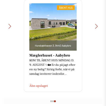
Mæglerhuset - Aabybro
KOM TIL ÅBENT HUS SØNDAG D.
9. AUGUST ✨🏡 Er du på jagt efter
en ny bolig? Så kig forbi, når vi på
søndag inviterer indenfor...
Åbn opslaget