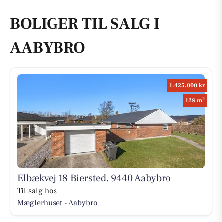
BOLIGER TIL SALG I
AABYBRO
1.425.000 kr
2
128 m
Elbækvej 18 Biersted, 9440 Aabybro
Til salg hos
Mæglerhuset - Aabybro