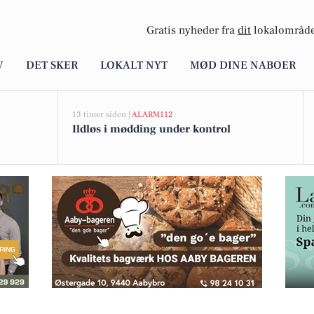
Gratis nyheder fra
dit
lokalområde
V
DET SKER
LOKALT NYT
MØD DINE NABOER
13 timer siden |
ALARM112
Ildløs i mødding under kontrol
n By Night med gode rabatter