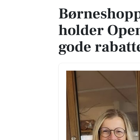
Børneshopp
holder Ope
gode rabatt