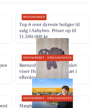
BOLIGMARKED
Top 6 over dyreste boliger til
salg i Aabybro. Priser op til
11.500.000 kr
SPONSORERET
OPSLAGSTAVLEN
ppen
Børneshoppen Brønderslev
viser Hummel-joggingsæt i
efterårsfarver
SPONSORERET
OPSLAGSTAVLEN
bent
Mæglerhuset har solgt