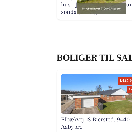
hus i Jammerbugt Kommu
søndag 9. august
BOLIGER TIL SA
1.425.0
1
Elbækvej 18 Biersted, 9440
Aabybro