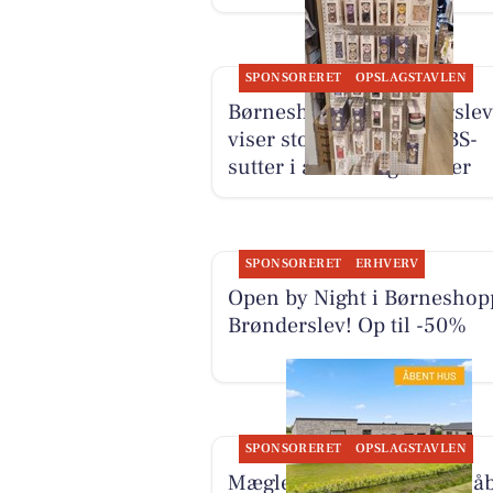
SPONSORERET
OPSLAGSTAVLEN
Børneshoppen Brønderslev
viser stort udvalg af BIBS-
sutter i alle mulige farver
SPONSORERET
ERHVERV
Open by Night i Børnesho
Brønderslev! Op til -50%
SPONSORERET
OPSLAGSTAVLEN
Mæglerhuset inviterer til å