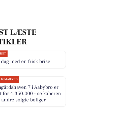
ST LÆSTE
TIKLER
JRET
dag med en frisk brise
LIGMARKED
ngårdshaven 7 i Aabybro er
t for 4.350.000 - se køberen
 andre solgte boliger