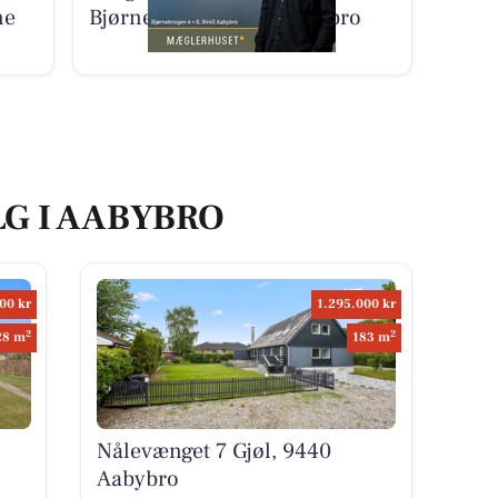
ne
Bjørnekrogen 4+6 i Aabybro
LG I AABYBRO
00 kr
1.295.000 kr
2
2
28 m
183 m
Nålevænget 7 Gjøl, 9440
Aabybro