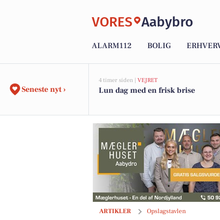
VORES
Aabybro
ALARM112
BOLIG
ERHVER
4 timer siden |
VEJRET
Seneste nyt ›
Lun dag med en frisk brise
Børneshoppen Brønderslev holder Ope
ARTIKLER
Opslagstavlen