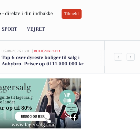
 -
direkte i din indbakke
Tilmeld
SPORT
VEJRET
05-08-2026 13:01 |
BOLIGMARKED
05-08-2026 10:15
‹
›
Top 6 over dyreste boliger til salg i
Open by Nig
Aabybro. Priser op til 11.500.000 kr
Brønderslev!