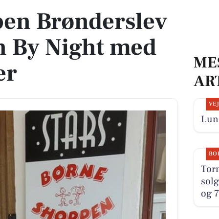
en Brønderslev
n By Night med
ME
er
AR
VE
Lun 
BO
Tor
solg
og 7