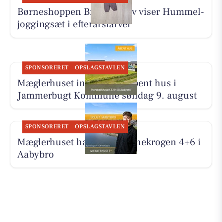
Børneshoppen Brønderslev viser Hummel-
joggingsæt i efterårsfarver
SPONSORERET
OPSLAGSTAVLEN
Mæglerhuset inviterer til åbent hus i
Jammerbugt Kommune søndag 9. august
SPONSORERET
OPSLAGSTAVLEN
Mæglerhuset har solgt Bjørnekrogen 4+6 i
Aabybro