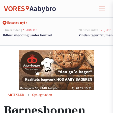
VORES
Aabybro
Seneste nyt ›
5 timer siden |
ALARM112
20 timer siden |
VEJRET
Ildløs i mødding under kontrol
Vinden tager fat, men
Børneshoppen Brønderslev har fået nye varer til Mini dreng i str. 92-
ARTIKLER
Opslagstavlen
Børneshoppen