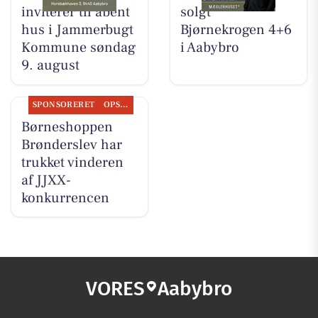
inviterer til åbent
solgt
hus i Jammerbugt
Bjørnekrogen 4+6
Kommune søndag
i Aabybro
9. august
SPONSORERET
OPSLAGSTAVLEN
Børneshoppen
Brønderslev har
trukket vinderen
af JJXX-
konkurrencen
VORES
Aabybro