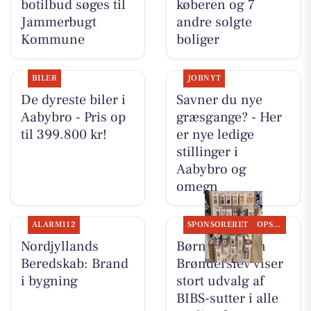
botilbud søges til
køberen og 7
Jammerbugt
andre solgte
Kommune
boliger
BILER
JOBNYT
De dyreste biler i
Savner du nye
Aabybro - Pris op
græsgange? - Her
til 399.800 kr!
er nye ledige
stillinger i
Aabybro og
omegn
ALARM112
SPONSORERET
OPSLAGSTAVLEN
Nordjyllands
Børneshoppen
Beredskab: Brand
Brønderslev viser
i bygning
stort udvalg af
BIBS-sutter i alle