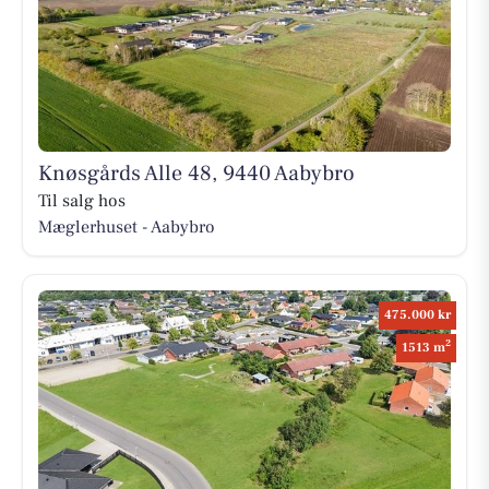
Knøsgårds Alle 48, 9440 Aabybro
Til salg hos
Mæglerhuset - Aabybro
475.000 kr
2
1513 m