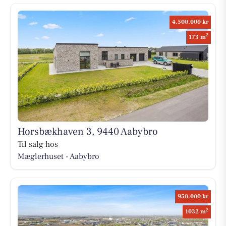
4.500.000 kr
2
173 m
Horsbækhaven 3, 9440 Aabybro
Til salg hos
Mæglerhuset - Aabybro
950.000 kr
2
1032 m