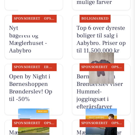
mulige farver
SPONSORERET
OPSLAGSTAVLEN
BOLIGMARKED
Nyt fra Aaby-
Top 6 over dyreste
bageren og
boliger til salg i
Mæglerhuset -
Aabybro. Priser op
Aabybro
til 11.500.000 kr
SPONSORERET
ERHVERV
SPONSORERET
OPSLAGSTAVLEN
Open by Night i
Børneshoppen
Børneshoppen
Brønderslev viser
Brønderslev! Op
Hummel-
til -50%
joggingsæt i
efterårsfarver
SPONSORERET
OPSLAGSTAVLEN
SPONSORERET
OPSLAGSTAVLEN
Mæglerhuset
Mæglerhuset har