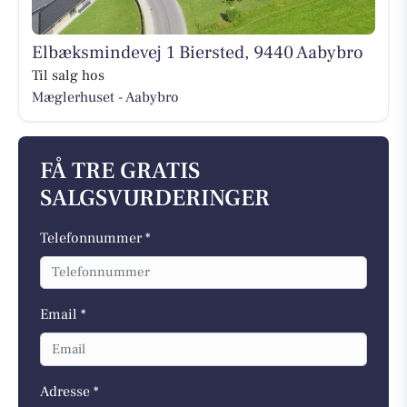
Elbæksmindevej 1 Biersted, 9440 Aabybro
Til salg hos
Mæglerhuset - Aabybro
FÅ TRE GRATIS
SALGSVURDERINGER
Telefonnummer *
Email *
Adresse *