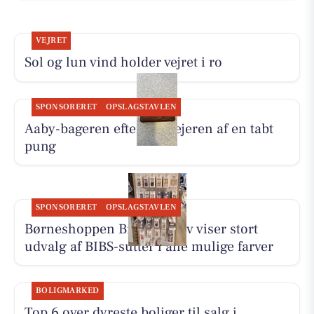
VEJRET
Sol og lun vind holder vejret i ro
SPONSORERET
OPSLAGSTAVLEN
Aaby-bageren efterlyser ejeren af en tabt
pung
SPONSORERET
OPSLAGSTAVLEN
Børneshoppen Brønderslev viser stort
udvalg af BIBS-sutter i alle mulige farver
BOLIGMARKED
Top 6 over dyreste boliger til salg i