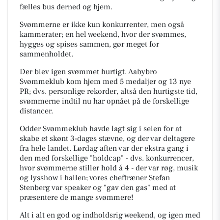
fælles bus derned og hjem.
Svømmerne er ikke kun konkurrenter, men også
kammerater; en hel weekend, hvor der svømmes,
hygges og spises sammen, gør meget for
sammenholdet.
Der blev igen svømmet hurtigt. Aabybro
Svømmeklub kom hjem med 5 medaljer og 13 nye
PR; dvs. personlige rekorder, altså den hurtigste tid,
svømmerne indtil nu har opnået på de forskellige
distancer.
Odder Svømmeklub havde lagt sig i selen for at
skabe et skønt 3-dages stævne, og der var deltagere
fra hele landet. Lørdag aften var der ekstra gang i
den med forskellige "holdcap" - dvs. konkurrencer,
hvor svømmerne stiller hold á 4 - der var røg, musik
og lysshow i hallen; vores cheftræner Stefan
Stenberg var speaker og "gav den gas" med at
præsentere de mange svømmere!
Alt i alt en god og indholdsrig weekend, og igen med