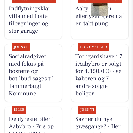
Indflytningsklar
Aaby-bageren
villa med flotte
efterlyser ejeren af
tilbygninger og
en tabt pung
stor garage
JOBNYT
BOLIGMARKED
Socialrådgiver
Torngårdshaven 7
med fokus på
i Aabybro er solgt
bostøtte og
for 4.350.000 - se
botilbud søges til
køberen og 7
Jammerbugt
andre solgte
Kommune
boliger
BILER
JOBNYT
De dyreste biler i
Savner du nye
Aabybro - Pris op
græsgange? - Her