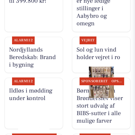
til 399.800 kr!
er nye ledige
stillinger i
Aabybro og
omegn
ALARM112
VEJRET
Nordjyllands
Sol og lun vind
Beredskab: Brand
holder vejret i ro
i bygning
ALARM112
SPONSORERET
OPSLAGSTAVLEN
Ildløs i mødding
Børneshoppen
under kontrol
Brønderslev viser
stort udvalg af
BIBS-sutter i alle
mulige farver