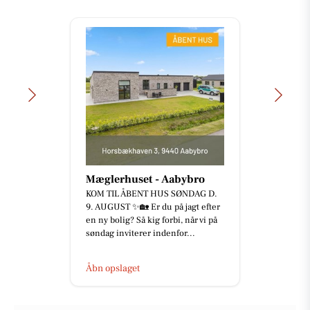
Mæglerhuset - Aabybro
KOM TIL ÅBENT HUS SØNDAG D.
9. AUGUST ✨🏡 Er du på jagt efter
en ny bolig? Så kig forbi, når vi på
søndag inviterer indenfor...
Åbn opslaget