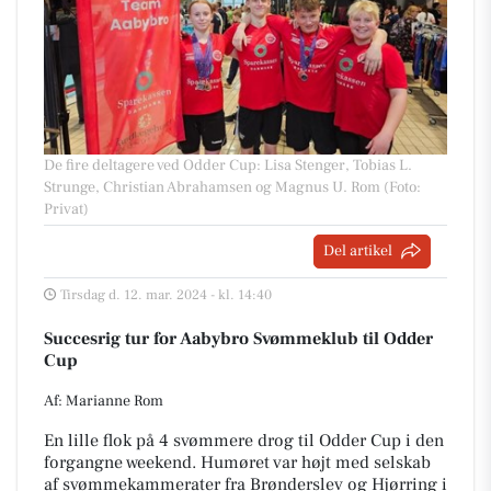
De fire deltagere ved Odder Cup: Lisa Stenger, Tobias L.
Strunge, Christian Abrahamsen og Magnus U. Rom (Foto:
Privat)
Del artikel
Tirsdag d. 12. mar. 2024 - kl. 14:40
Succesrig tur for Aabybro Svømmeklub til Odder
Cup
Af: Marianne Rom
En lille flok på 4 svømmere drog til Odder Cup i den
forgangne weekend. Humøret var højt med selskab
af svømmekammerater fra Brønderslev og Hjørring i