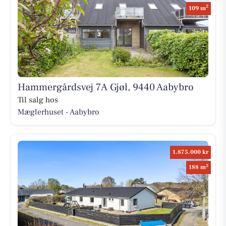
2
109 m
Hammergårdsvej 7A Gjøl, 9440 Aabybro
Til salg hos
Mæglerhuset - Aabybro
1.875.000 kr
2
188 m