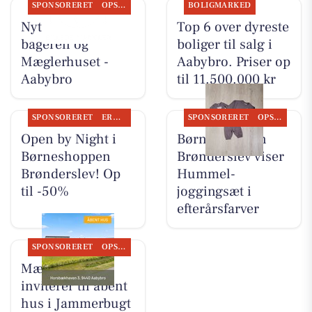
SPONSORERET
OPSLAGSTAVLEN
BOLIGMARKED
Nyt fra Aaby-
Top 6 over dyreste
bageren og
boliger til salg i
Mæglerhuset -
Aabybro. Priser op
Aabybro
til 11.500.000 kr
SPONSORERET
ERHVERV
SPONSORERET
OPSLAGSTAVLEN
Open by Night i
Børneshoppen
Børneshoppen
Brønderslev viser
Brønderslev! Op
Hummel-
til -50%
joggingsæt i
efterårsfarver
SPONSORERET
OPSLAGSTAVLEN
Mæglerhuset
inviterer til åbent
hus i Jammerbugt