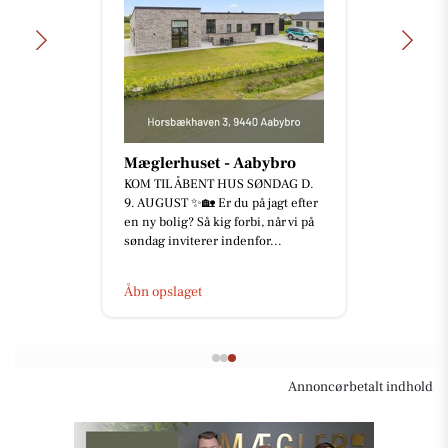
Mæglerhuset - Aabybro
KOM TIL ÅBENT HUS SØNDAG D.
9. AUGUST ✨🏡 Er du på jagt efter
en ny bolig? Så kig forbi, når vi på
søndag inviterer indenfor...
Åbn opslaget
Annoncørbetalt indhold