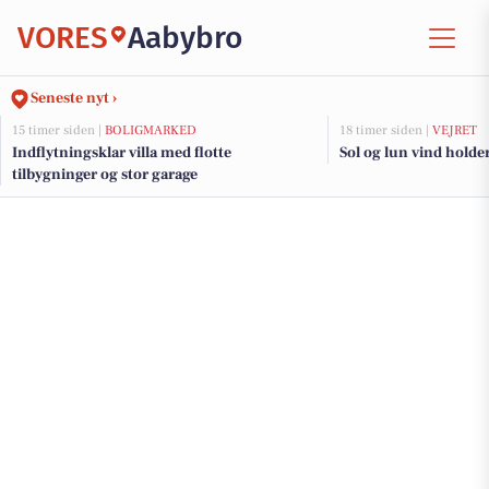
VORES
Aabybro
Seneste nyt ›
15 timer siden |
BOLIGMARKED
18 timer siden |
VEJRET
Indflytningsklar villa med flotte
Sol og lun vind holder 
tilbygninger og stor garage